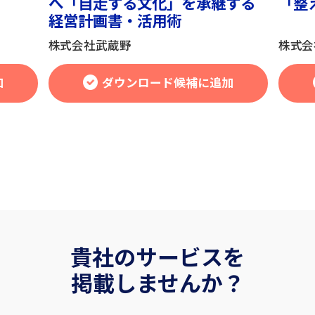
へ「自走する文化」を承継する
「整
経営計画書・活用術
株式会社武蔵野
株式会
加
ダウンロード候補に追加
貴社のサービスを
掲載しませんか？